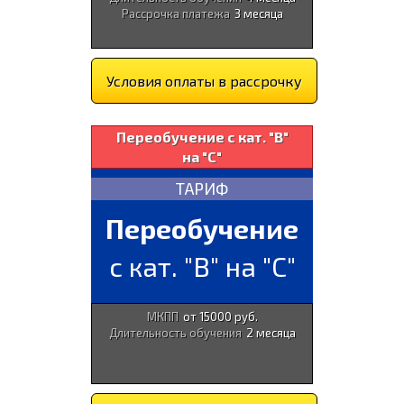
Рассрочка платежа
3 месяца
Условия оплаты в рассрочку
Переобучение с кат. "В"
на "С"
ТАРИФ
Переобучение
с кат. "В" на "С"
МКПП
от 15000 руб.
Длительность обучения
2 месяца