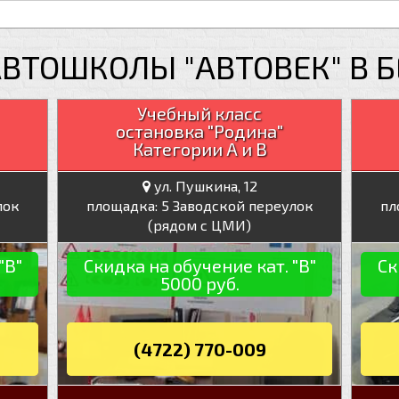
ВТОШКОЛЫ "АВТОВЕК" В 
Учебный класс
остановка "Родина"
Категории А и В
ул. Пушкина, 12
лок
площадка: 5 Заводской переулок
пл
(рядом с ЦМИ)
"В"
Скидка на обучение кат. "В"
Ск
5000 руб.
(4722) 770-009