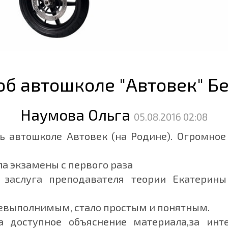
об автошколе "Автовек" Б
Наумова Ольга
05.08.2016 02:08
ь автошколе Автовек (на Родине). Огромное
ла экзамены с первого раза
 заслуга преподавателя теории Екатерин
 невыполнимым, стало простым и понятным.
за доступное объяснение материала,за ин