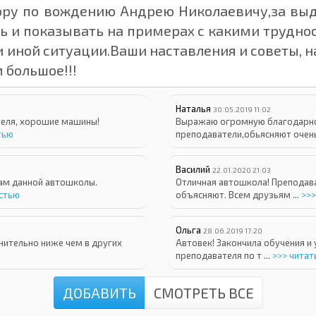
ору по вождению Андрею Николаевичу,за вы
ть и показывать на примерах с какими трудно
ли иной ситуации.Ваши наставления и советы,
 большое!!!
Наталья
30.05.2019 11:02
теля, хорошие машины!
Выражаю огромную благодарно
тью
преподаватели,обьясняют очень 
Василий
22.01.2020 21:03
ам данной автошколы.
Отличная автошкола! Преподава
остью
объясняют. Всем друзьям ...
>>>
Ольга
28.06.2019 17:20
нительно ниже чем в других
Автовек! Закончила обучения и
преподавателя по т ...
>>> читат
ДОБАВИТЬ
СМОТРЕТЬ ВСЕ