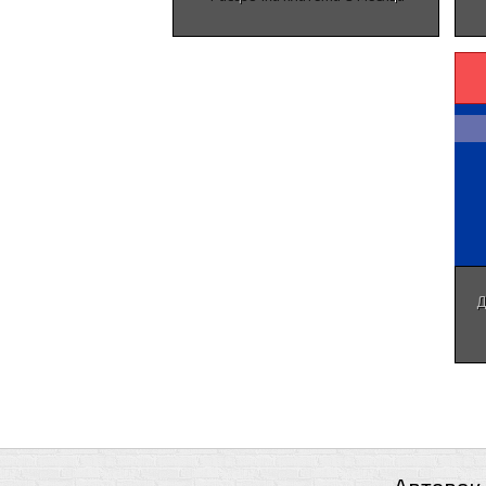
Д
Автовек 