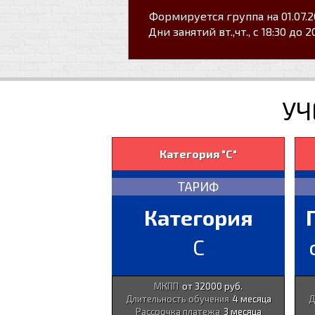
Формируется группа на 01.07.
Дни занятий вт.,чт., с 18:30 до 2
УЧ
Категория "С"
ТАРИФ
Категория
С
МКПП
от 32000 руб.
Длительность обучения
4 месяца
Д
Рассрочка платежа
3 месяца