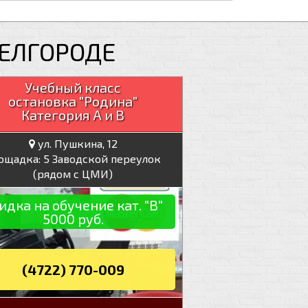
БЕЛГОРОДЕ
Учебный класс
остановка "Родина"
Категория А и В
ул. Пушкина, 12
ощадка: 5 Заводской переулок
(рядом с ЦМИ)
идка на обучение кат. "В"
5000 руб.
(4722) 770-009