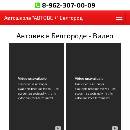
8-962-307-00-09
Автошкола "АВТОВЕК" Белгород
Пер
Автовек в Белгороде - Видео